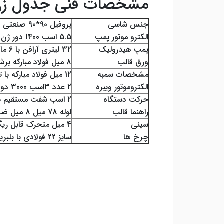
مشخصات فنی جدول زن 
جنس شاسی
پروفیل 90*90 صنعتی 4 میل ضخامت
الکترو موتور پمپ
5.5 اسب 1400 دور ژن تبریز
پمپ هیدرولیک
32 لیتری آرافن با 6 ماه گارانتی
ورق قالب
8 میل فولاد مبارکه برش لیزر
مشخصات سمبه
12 میل فولاد مبارکه با تیرک لوله 60
الکتروموتور ویبره
2 عدد 3اسب 3000 دور
حرکت دستگاه
2 اسب شفت مستقیم شفت 32
راهنما قالب
لوله 78 میل 8 میل ضخامت
سینی
4 میل متحرک قابل ریگلاژ
چرخ ها
سایز 22 فولادی با بلبرینگ