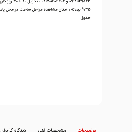
09121149843 و 404
35% بیعانه ، امکان مشاهده مراحل ساخت در محل پاسا
جدول
توضیحات
مشخصات فنی
دیدگاه کاربران