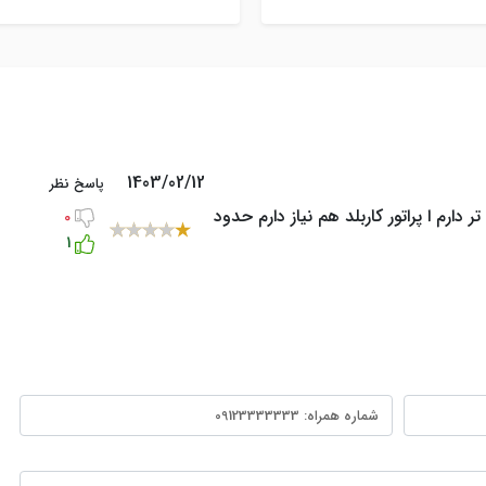
تماس با شماره تلفن 02155404404 ، کارت
سایز با شماره تلفن 02155404404 و
یی هوشمند (گواهی نامه یا کارت
09125301611 تماس بگیرید
 همچنین واریز مبلغ اجاره در هنگام
الزلمی است ، کرایه ایاب و ذهاب با
کننده می باشد.
1403/02/12
پاسخ نظر
دارم ا پراتور کاربلد هم نیاز دارم حدود
0
1