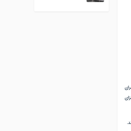
رای
زای
د.