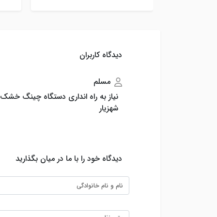
لیستر ، تعمیرات شیلنگ و ویبراتور ، تعویض
ورق های میکسر ناری ساز ، جهت مشاوره و
شناسا
ارسال با شماره 02155404404 تماس بگیرید
ملی) و
تحویل 
دیدگاه کاربران
اجاره 
مسلم
نیاز به راه انداری دستگاه چینگ خشک تر 
شهزیار
دیدگاه خود را با ما در میان بگذارید