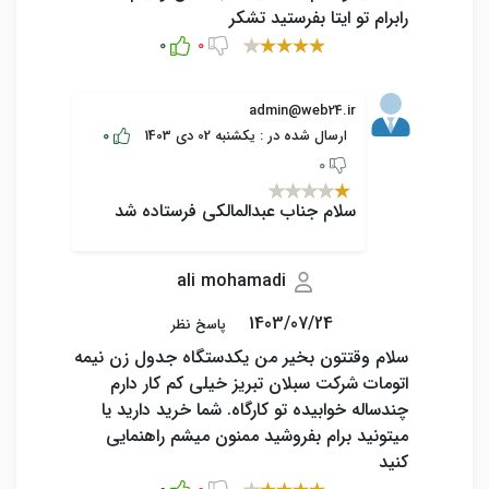
رابرام تو ایتا بفرستید تشکر
0
0
admin@web24.ir
0
ارسال شده در : یکشنبه 02 دی 1403
0
سلام جناب عبدالمالکی فرستاده شد
ali mohamadi
1403/07/24
پاسخ نظر
سلام وقتتون بخیر من یکدستگاه جدول زن نیمه
اتومات شرکت سبلان تبریز خیلی کم کار دارم
چندساله خوابیده تو کارگاه. شما خرید دارید یا
میتونید برام بفروشید ممنون میشم راهنمایی
کنید
0
0