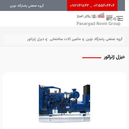
_ 09121149843
02155404404
گروه صنعتی پاسارگاد نوین
Pasargad Novin Group
گروه صنعتی پاسارگاد نوین
ماشین آلات ساختمانی
دیزل ژنراتور
دیزل ژنراتور